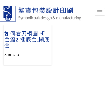
Tog
nav
如何看刀模圖-折
盒篇2-插底盒.糊底
盒
2018-05-14