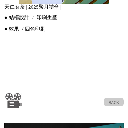
天仁茗茶 | 2025聚月禮盒 |
●
結構設計
/
印刷生產
●
效果
/ 四色印刷
BACK